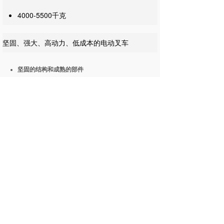
4000-5500千克
坚固、强大、高动力、低成本的电动叉车
坚固的结构和成熟的部件
行业卓越的速度
交流牵引马达
车辆系统管理器 (VSM)
使用寿命长
关于公司
产品介绍
联系方式
公司介绍
新车
电话：0755-28900555
新闻资讯
二手车
0755-28908090
堆高机
移动客服：13418780467