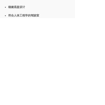
稳健底盘设计
符合人体工程学的驾驶室
便于检修
高性能动力总成
成本效益
关于公司
产品介绍
联系方式
公司介绍
新车
电话：0755-28900555
新闻资讯
二手车
0755-28908090
堆高机
移动客服：13418780467
无忧服务
邮箱：sales10@meineng.com
叉车租赁
叉车维修保养服务
© 2020深圳海斯特物流设备有限公司版权所有
未经许可 严禁复制
粤ICP备2020137951号